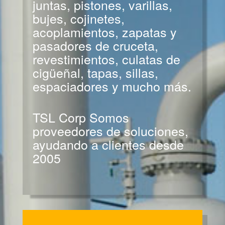
juntas, pistones, varillas,
bujes, cojinetes,
acoplamientos, zapatas y
pasadores de cruceta,
revestimientos, culatas de
cigüeñal, tapas, sillas,
espaciadores y mucho más.
TSL Corp Somos
proveedores de soluciones,
ayudando a clientes desde
2005